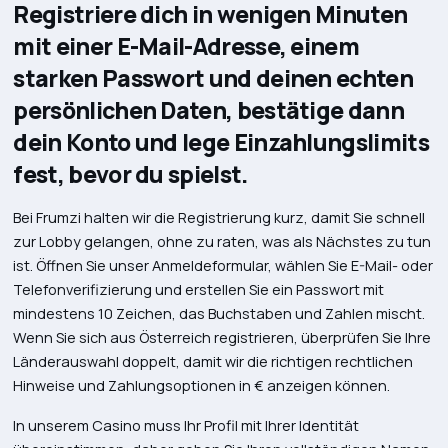
Registriere dich in wenigen Minuten
mit einer E-Mail-Adresse, einem
starken Passwort und deinen echten
persönlichen Daten, bestätige dann
dein Konto und lege Einzahlungslimits
fest, bevor du spielst.
Bei Frumzi halten wir die Registrierung kurz, damit Sie schnell
zur Lobby gelangen, ohne zu raten, was als Nächstes zu tun
ist. Öffnen Sie unser Anmeldeformular, wählen Sie E-Mail- oder
Telefonverifizierung und erstellen Sie ein Passwort mit
mindestens 10 Zeichen, das Buchstaben und Zahlen mischt.
Wenn Sie sich aus Österreich registrieren, überprüfen Sie Ihre
Länderauswahl doppelt, damit wir die richtigen rechtlichen
Hinweise und Zahlungsoptionen in € anzeigen können.
In unserem Casino muss Ihr Profil mit Ihrer Identität