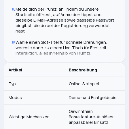
Melde dich bei Frumzi an, indem du unsere
03
Startseite öffnest, auf Anmelden tippst und
dieselbe E-Mail-Adresse sowie dasselbe Passwort
eingibst, die du bei der Registrierung verwendet
hast.
Wähle einen Slot-Titel für schnelle Drehungen,
04
wechsle dann zu einem Live-Tisch für Echtzeit-
Interaktion, alles innerhalb von Frumzi.
Rufe zuerst unser Bonus-Hub auf: aktiviere
05
Artikel
Freispiele, schalte Cashback ein und melde dich
Beschreibung
für wöchentliche Turniere an, alles an einem Ort
Typ
Online-Slotspiel
Verwende einen Promo-Code direkt bei der
06
Registrierung oder vor deiner ersten Einzahlung,
Modus
um das Bonus-Fenster nicht zu verpassen.
Demo- und Echtgeldspiel
Installiere Frumzi auf deinem Telefon und aktiviere
07
Gewinnlinien,
die biometrische Anmeldung für den schnellsten
Wichtige Mechaniken
Bonusfeature-Auslöser,
Zugriff auf deine Lieblings-Slot-Unterhaltung.
anpassbarer Einsatz