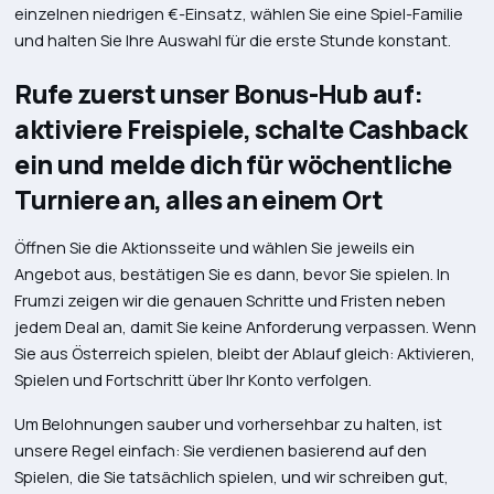
einzelnen niedrigen €-Einsatz, wählen Sie eine Spiel-Familie
und halten Sie Ihre Auswahl für die erste Stunde konstant.
Rufe zuerst unser Bonus-Hub auf:
aktiviere Freispiele, schalte Cashback
ein und melde dich für wöchentliche
Turniere an, alles an einem Ort
Öffnen Sie die Aktionsseite und wählen Sie jeweils ein
Angebot aus, bestätigen Sie es dann, bevor Sie spielen. In
Frumzi zeigen wir die genauen Schritte und Fristen neben
jedem Deal an, damit Sie keine Anforderung verpassen. Wenn
Sie aus Österreich spielen, bleibt der Ablauf gleich: Aktivieren,
Spielen und Fortschritt über Ihr Konto verfolgen.
Um Belohnungen sauber und vorhersehbar zu halten, ist
unsere Regel einfach: Sie verdienen basierend auf den
Spielen, die Sie tatsächlich spielen, und wir schreiben gut,