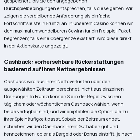
gespeichert, bis Sie den angegebenen
Durchspielbedingungen entsprechen, falls diese gelten. Wir
zeigen die verbleibende Anforderung als einfache
Fortschrittsleiste in Frumzi an. In unserem Casino können wir
den maximal umwandelbaren Gewinn für ein Freispiel-Paket
begrenzen; falls eine Obergrenze existiert, wird diese direkt
in der Aktionskarte angezeigt.
Cashback: vorhersehbare Rückerstattungen
basierend auf Ihren Nettoergebnissen
Cashback wird aus Ihren Nettoverlusten über den
ausgewählten Zeitraum berechnet, nicht aus einzelnen
Drehungen. In Frumzi können Sie in der Regel zwischen
täglichem oder wöchentlichem Cashback wählen, wenn
beide verfügbar sind, und wir empfehlen die Option, die zu
Ihrer Spielhäufigkeit passt. Sobald der Zeitraum endet,
schreiben wir den Cashback Ihrem Guthaben gut und
kennzeichnen, ob er als Bargeld oder Bonus eintrifft, je nach