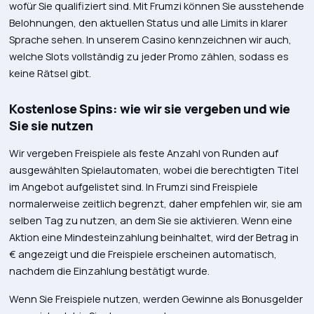
wofür Sie qualifiziert sind. Mit Frumzi können Sie ausstehende
Belohnungen, den aktuellen Status und alle Limits in klarer
Sprache sehen. In unserem Casino kennzeichnen wir auch,
welche Slots vollständig zu jeder Promo zählen, sodass es
keine Rätsel gibt.
Kostenlose Spins: wie wir sie vergeben und wie
Sie sie nutzen
Wir vergeben Freispiele als feste Anzahl von Runden auf
ausgewählten Spielautomaten, wobei die berechtigten Titel
im Angebot aufgelistet sind. In Frumzi sind Freispiele
normalerweise zeitlich begrenzt, daher empfehlen wir, sie am
selben Tag zu nutzen, an dem Sie sie aktivieren. Wenn eine
Aktion eine Mindesteinzahlung beinhaltet, wird der Betrag in
€ angezeigt und die Freispiele erscheinen automatisch,
nachdem die Einzahlung bestätigt wurde.
Wenn Sie Freispiele nutzen, werden Gewinne als Bonusgelder