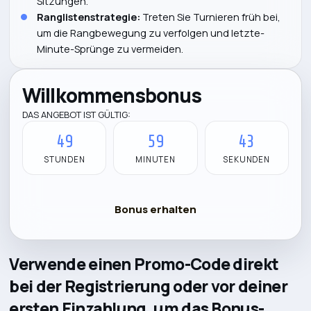
Sitzungen.
Ranglistenstrategie:
Treten Sie Turnieren früh bei,
um die Rangbewegung zu verfolgen und letzte-
Minute-Sprünge zu vermeiden.
Willkommensbonus
DAS ANGEBOT IST GÜLTIG:
49
59
41
STUNDEN
MINUTEN
SEKUNDEN
Bonus erhalten
Verwende einen Promo-Code direkt
bei der Registrierung oder vor deiner
ersten Einzahlung, um das Bonus-