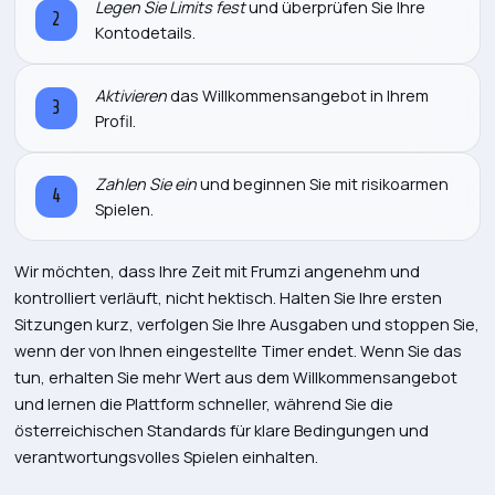
Legen Sie Limits fest
und überprüfen Sie Ihre
Kontodetails.
Aktivieren
das Willkommensangebot in Ihrem
Profil.
Zahlen Sie ein
und beginnen Sie mit risikoarmen
Spielen.
Wir möchten, dass Ihre Zeit mit Frumzi angenehm und
kontrolliert verläuft, nicht hektisch. Halten Sie Ihre ersten
Sitzungen kurz, verfolgen Sie Ihre Ausgaben und stoppen Sie,
wenn der von Ihnen eingestellte Timer endet. Wenn Sie das
tun, erhalten Sie mehr Wert aus dem Willkommensangebot
und lernen die Plattform schneller, während Sie die
österreichischen Standards für klare Bedingungen und
verantwortungsvolles Spielen einhalten.