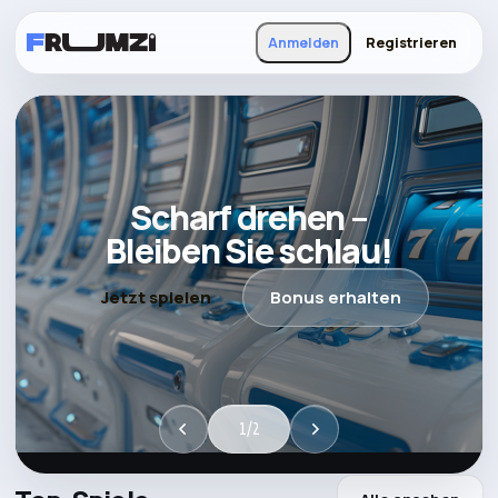
Anmelden
Registrieren
Klug
rehen –
Entscheid
e schlau!
gewinn
Bonus erhalten
Jetzt spielen
Bo
2/2