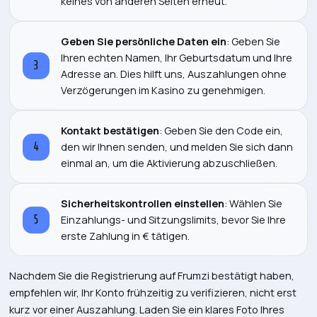
keines von anderen Seiten erneut.
Geben Sie persönliche Daten ein
: Geben Sie
Ihren echten Namen, Ihr Geburtsdatum und Ihre
Adresse an. Dies hilft uns, Auszahlungen ohne
Verzögerungen im Kasino zu genehmigen.
Kontakt bestätigen
: Geben Sie den Code ein,
den wir Ihnen senden, und melden Sie sich dann
einmal an, um die Aktivierung abzuschließen.
Sicherheitskontrollen einstellen
: Wählen Sie
Einzahlungs- und Sitzungslimits, bevor Sie Ihre
erste Zahlung in € tätigen.
Nachdem Sie die Registrierung auf Frumzi bestätigt haben,
empfehlen wir, Ihr Konto frühzeitig zu verifizieren, nicht erst
kurz vor einer Auszahlung. Laden Sie ein klares Foto Ihres