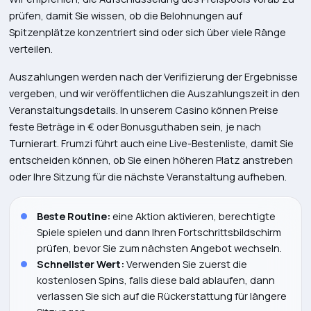
prüfen, damit Sie wissen, ob die Belohnungen auf
Spitzenplätze konzentriert sind oder sich über viele Ränge
verteilen.
Auszahlungen werden nach der Verifizierung der Ergebnisse
vergeben, und wir veröffentlichen die Auszahlungszeit in den
Veranstaltungsdetails. In unserem Casino können Preise
feste Beträge in € oder Bonusguthaben sein, je nach
Turnierart. Frumzi führt auch eine Live-Bestenliste, damit Sie
entscheiden können, ob Sie einen höheren Platz anstreben
oder Ihre Sitzung für die nächste Veranstaltung aufheben.
Beste Routine:
eine Aktion aktivieren, berechtigte
Spiele spielen und dann Ihren Fortschrittsbildschirm
prüfen, bevor Sie zum nächsten Angebot wechseln.
Schnellster Wert:
Verwenden Sie zuerst die
kostenlosen Spins, falls diese bald ablaufen, dann
verlassen Sie sich auf die Rückerstattung für längere