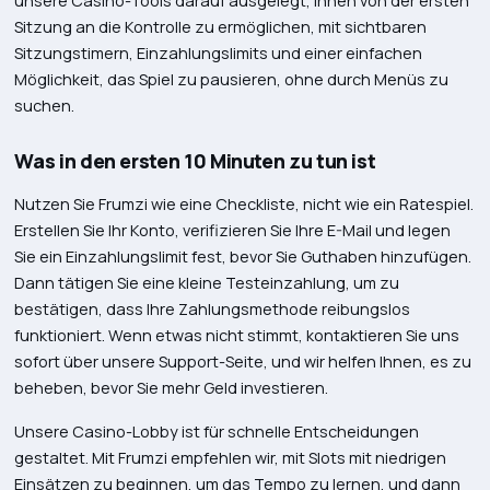
unsere Casino-Tools darauf ausgelegt, Ihnen von der ersten
Sitzung an die Kontrolle zu ermöglichen, mit sichtbaren
Sitzungstimern, Einzahlungslimits und einer einfachen
Möglichkeit, das Spiel zu pausieren, ohne durch Menüs zu
suchen.
Was in den ersten 10 Minuten zu tun ist
Nutzen Sie Frumzi wie eine Checkliste, nicht wie ein Ratespiel.
Erstellen Sie Ihr Konto, verifizieren Sie Ihre E-Mail und legen
Sie ein Einzahlungslimit fest, bevor Sie Guthaben hinzufügen.
Dann tätigen Sie eine kleine Testeinzahlung, um zu
bestätigen, dass Ihre Zahlungsmethode reibungslos
funktioniert. Wenn etwas nicht stimmt, kontaktieren Sie uns
sofort über unsere Support-Seite, und wir helfen Ihnen, es zu
beheben, bevor Sie mehr Geld investieren.
Unsere Casino-Lobby ist für schnelle Entscheidungen
gestaltet. Mit Frumzi empfehlen wir, mit Slots mit niedrigen
Einsätzen zu beginnen, um das Tempo zu lernen, und dann