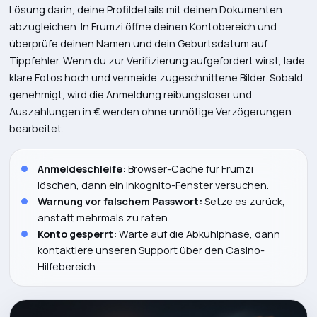
Lösung darin, deine Profildetails mit deinen Dokumenten
abzugleichen. In Frumzi öffne deinen Kontobereich und
überprüfe deinen Namen und dein Geburtsdatum auf
Tippfehler. Wenn du zur Verifizierung aufgefordert wirst, lade
klare Fotos hoch und vermeide zugeschnittene Bilder. Sobald
genehmigt, wird die Anmeldung reibungsloser und
Auszahlungen in € werden ohne unnötige Verzögerungen
bearbeitet.
Anmeldeschleife:
Browser-Cache für Frumzi
löschen, dann ein Inkognito-Fenster versuchen.
Warnung vor falschem Passwort:
Setze es zurück,
anstatt mehrmals zu raten.
Konto gesperrt:
Warte auf die Abkühlphase, dann
kontaktiere unseren Support über den Casino-
Hilfebereich.