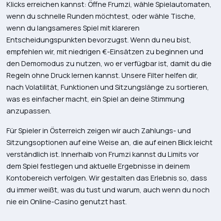
Klicks erreichen kannst: Öffne Frumzi, wähle Spielautomaten,
wenn du schnelle Runden möchtest, oder wähle Tische,
wenn du langsameres Spiel mit klareren
Entscheidungspunkten bevorzugst. Wenn du neu bist,
empfehlen wir, mit niedrigen €-Einsätzen zu beginnen und
den Demomodus zu nutzen, wo er verfügbar ist, damit du die
Regeln ohne Druck lernen kannst. Unsere Filter helfen dir,
nach Volatilität, Funktionen und Sitzungslänge zu sortieren,
was es einfacher macht, ein Spiel an deine Stimmung
anzupassen.
Für Spieler in Österreich zeigen wir auch Zahlungs- und
Sitzungsoptionen auf eine Weise an, die auf einen Blick leicht
verständlich ist. Innerhalb von Frumzi kannst du Limits vor
dem Spiel festlegen und aktuelle Ergebnisse in deinem
Kontobereich verfolgen. Wir gestalten das Erlebnis so, dass
du immer weißt, was du tust und warum, auch wenn du noch
nie ein Online-Casino genutzt hast.