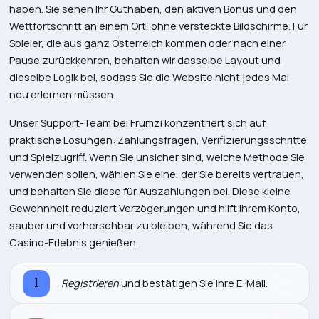
haben. Sie sehen Ihr Guthaben, den aktiven Bonus und den
Wettfortschritt an einem Ort, ohne versteckte Bildschirme. Für
Spieler, die aus ganz Österreich kommen oder nach einer
Pause zurückkehren, behalten wir dasselbe Layout und
dieselbe Logik bei, sodass Sie die Website nicht jedes Mal
neu erlernen müssen.
Unser Support-Team bei Frumzi konzentriert sich auf
praktische Lösungen: Zahlungsfragen, Verifizierungsschritte
und Spielzugriff. Wenn Sie unsicher sind, welche Methode Sie
verwenden sollen, wählen Sie eine, der Sie bereits vertrauen,
und behalten Sie diese für Auszahlungen bei. Diese kleine
Gewohnheit reduziert Verzögerungen und hilft Ihrem Konto,
sauber und vorhersehbar zu bleiben, während Sie das
Casino-Erlebnis genießen.
Registrieren
und bestätigen Sie Ihre E-Mail.