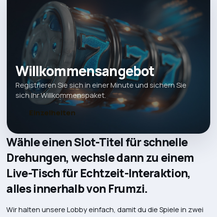
Willkommensangebot
Registrieren Sie sich in einer Minute und sichern Sie
sich Ihr Willkommenspaket.
Einzelheiten
Wähle einen Slot-Titel für schnelle
Drehungen, wechsle dann zu einem
Live-Tisch für Echtzeit-Interaktion,
alles innerhalb von Frumzi.
Wir halten unsere Lobby einfach, damit du die Spiele in zwei